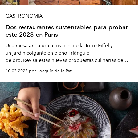
GASTRONOMÍA
Dos restaurantes sustentables para probar
este 2023 en París
Una mesa andaluza
a los pies de la Torre Eiffel y
un
jar
dín col
gante
en pleno Triángulo
de
o
ro
.
Revisa
esta
s
nuevas propuestas culinarias
de
lujo con un enfoque
eco-
friendly
que harán
de
10.03.2023 por Joaquín de la Paz
tus
salidas a comer
en la ciudad de la luz
un
verdadero
deleite
est
a temporada.