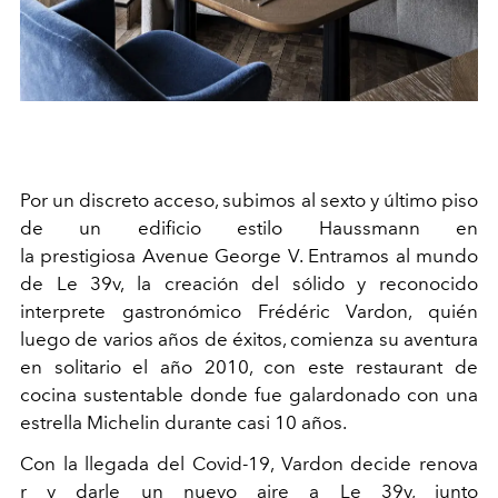
Por un
discreto
acceso, subimos al sexto y último piso
de un edificio
estilo Haussmann
en
la
prestigiosa
Avenue George V
. Entramos a
l mundo
de L
e
39
v
, la creación de
l sólido y reconocido
interprete gastronómico Frédéric
Vardon
, qui
é
n
l
uego
de varios años de
éxito
s
, comienza su aventura
en solitario el año 2010,
con este restaurant de
cocina sustentable
donde fue galardonado con una
estrella Michelin durante casi 10 años.
Con la llegada del Covid-19
,
Vardon
decide
r
e
n
ova
r
y
darle
un
nuevo aire a
Le 39
v
, j
unto