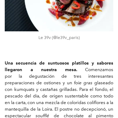
Le 39v (@le39v_paris)
Una secuencia de suntuosos platill
os y sabores
llegaron a nuestra mesa.
Comenzamos
por
la
degustación de
tres interesantes
preparaciones de
ostiones
y
un
foie gras
glaseado
con kumquats y castañas grilladas
. Para el
fondo, el
pescado del día,
de origen sustentable como todo
en la carta
, con una mezcla de coloridas coliflores a la
mantequilla de la Loira
. El postre no
decepcionó, un
espectacular
soufflé
de chocolate al pimento