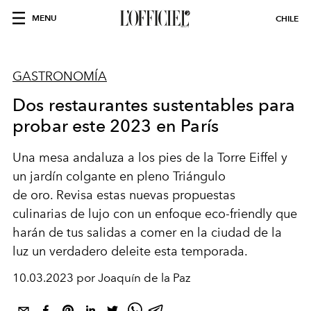
MENU
CHILE
GASTRONOMÍA
Dos restaurantes sustentables para
probar este 2023 en París
Una mesa andaluza
a los pies de la Torre Eiffel y
un
jar
dín col
gante
en pleno Triángulo
de
o
ro
.
Revisa
esta
s
nuevas propuestas
culinarias
de lujo con un enfoque
eco-
friendly
que
harán
de tus
salidas a comer
en la ciudad de la
luz
un verdadero
deleite
est
a temporada.
10.03.2023 por Joaquín de la Paz