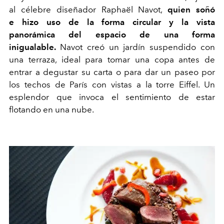
al
cé
lebre
diseñador
Rapha
ë
l
N
avot
,
quien
soñó
e hizo uso de la forma circular y la vista
panorámica del espacio de una forma
inigualable.
Navot
c
reó un jardín suspendido con
una terraza
,
ideal para tomar una copa antes de
entrar a degustar
su
carta o para dar un paseo
por
los techos de París con vistas a la torre Eiffel.
Un
esplendor que invoca el sentimiento de estar
flotando
en una nube.