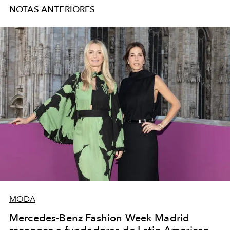
historias y traer algo de fantasía e ilusión al mundo.
NOTAS ANTERIORES
MODA
Mercedes-Benz Fashion Week Madrid