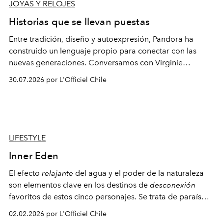
JOYAS Y RELOJES
Historias que se llevan puestas
Entre tradición, diseño y autoexpresión, Pandora ha
construido un lenguaje propio para conectar con las
nuevas generaciones. Conversamos con Virginie
Dubray, la responsable de marketing para
30.07.2026 por L'Officiel Chile
Latinoamérica, sobre identidad, cultura y el valor
emocional que hoy define a la joyería contemporánea.
LIFESTYLE
Inner Eden
El efecto
relajante
del agua y el poder de la naturaleza
son elementos clave en los destinos de
desconexión
favoritos de estos cinco personajes. Se trata de paraísos
idílicos que se
transforman
en lugares personales,
02.02.2026 por L'Officiel Chile