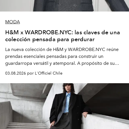
MODA
H&M x WARDROBE.NYC: las claves de una
colección pensada para perdurar
La nueva colección de H&M y WARDROBE.NYC reúne
prendas esenciales pensadas para construir un
guardarropa versátil y atemporal. A propósito de su
lanzamiento, los fundadores de la firma neoyorquina y
03.08.2026 por L'Officiel Chile
la asesora creativa y jefa de diseño global de la marca
sueca compartieron su visión sobre el proceso creativo
y la filosofía detrás de la propuesta.