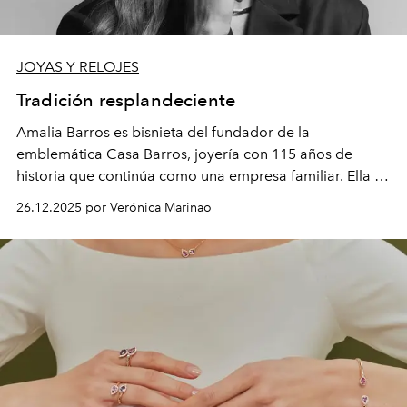
JOYAS Y RELOJES
Tradición resplandeciente
Amalia Barros es bisnieta del fundador de la
emblemática Casa Barros, joyería con 115 años de
historia que continúa como una empresa familiar. Ella es
la directora creativa, y cuenta que aunque algunos
26.12.2025 por Verónica Marinao
modelos ya no lo hacen y que se suman nuevos año a
año, el espíritu original de la marca no ha cambiado: no
transan la calidad de los diamantes ni de los metales.