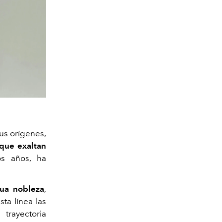
us orígenes,
 que exaltan
s años, ha
gua nobleza
,
ta línea las
rayectoria