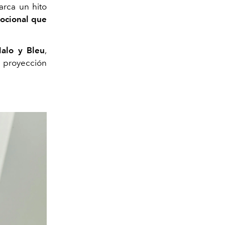
arca un hito
mocional que
Halo y Bleu
,
y proyección