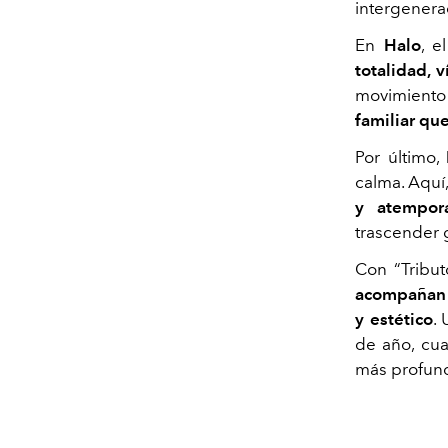
intergenerac
En
Halo
, e
totalidad, 
movimiento
familiar que
Por último,
calma. Aquí
y atempora
trascender 
Con “Tribut
acompañan 
y estético
.
de año, cua
más profun