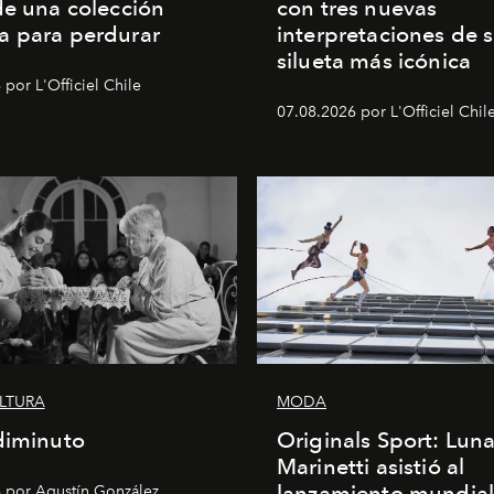
de una colección
con tres nuevas
a para perdurar
interpretaciones de 
silueta más icónica
por L'Officiel Chile
07.08.2026 por L'Officiel Chil
ULTURA
MODA
diminuto
Originals Sport: Lun
Marinetti asistió al
lanzamiento mundial
 por Agustín González