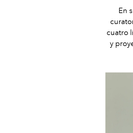
En s
curator
cuatro 
y proy