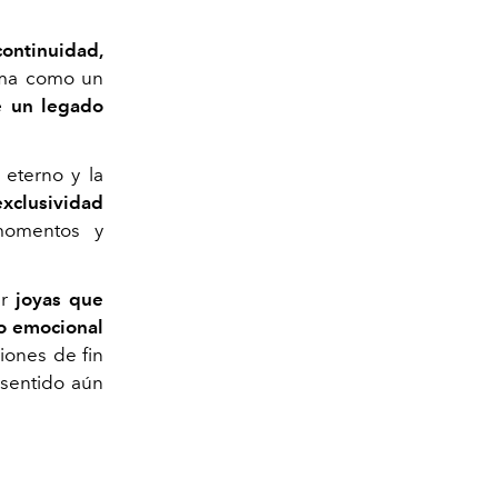
continuidad,
orma como un
e un legado
 eterno y la
xclusividad
momentos y
r
joyas que
o emocional
iones de fin
 sentido aún