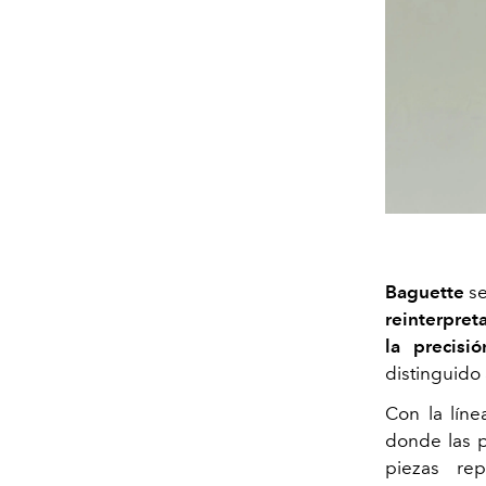
Baguette
s
reinterpret
la precisió
distinguido 
Con la lín
donde las p
piezas re