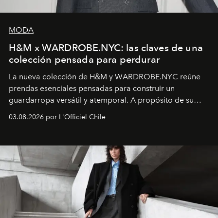
MODA
H&M x WARDROBE.NYC: las claves de una
colección pensada para perdurar
La nueva colección de H&M y WARDROBE.NYC reúne
prendas esenciales pensadas para construir un
guardarropa versátil y atemporal. A propósito de su
lanzamiento, los fundadores de la firma neoyorquina y
03.08.2026 por L'Officiel Chile
la asesora creativa y jefa de diseño global de la marca
sueca compartieron su visión sobre el proceso creativo
y la filosofía detrás de la propuesta.