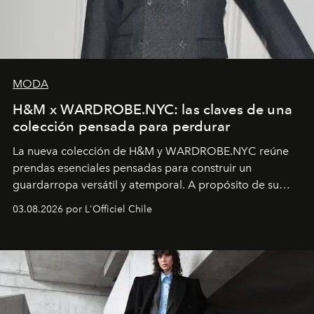
MODA
H&M x WARDROBE.NYC: las claves de una
colección pensada para perdurar
La nueva colección de H&M y WARDROBE.NYC reúne
prendas esenciales pensadas para construir un
guardarropa versátil y atemporal. A propósito de su
lanzamiento, los fundadores de la firma neoyorquina y
03.08.2026 por L'Officiel Chile
la asesora creativa y jefa de diseño global de la marca
sueca compartieron su visión sobre el proceso creativo
y la filosofía detrás de la propuesta.