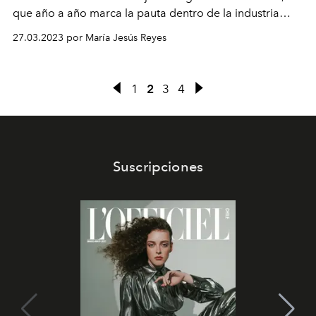
que año a año marca la pauta dentro de la industria
relojera de lujo.
27.03.2023 por María Jesús Reyes
1
2
3
4
Suscripciones