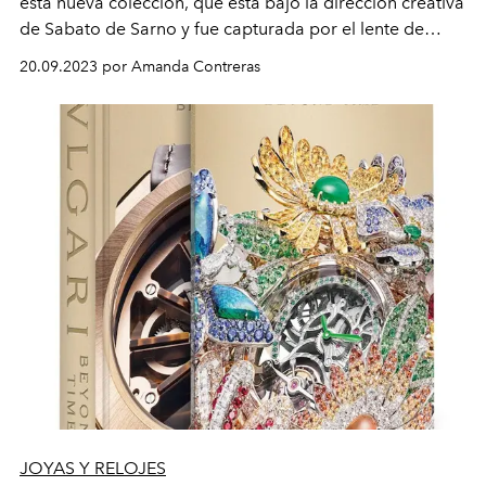
esta nueva colección
, que
está b
ajo la dirección creativa
de
Sabato
de
Sarno
y
fue capturada por el lente de
David
Sims.
20.09.2023 por Amanda Contreras
JOYAS Y RELOJES