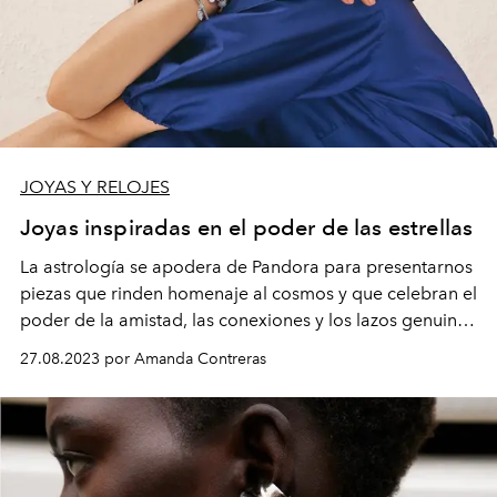
JOYAS Y RELOJES
Joyas inspiradas en el poder de las estrellas
La
astrología
se apodera de Pandora
para presentarnos
piezas
que
rinden homenaje a
l cosmos
y
que celebran
el
poder de la amistad
, las conexiones
y
l
o
s
lazos
genuinos
que formamos.
27.08.2023 por Amanda Contreras