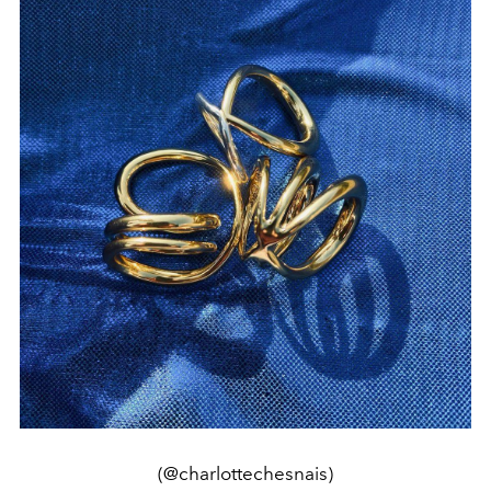
(@charlottechesnais)