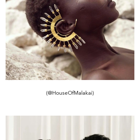
(@HouseOfMalakai)