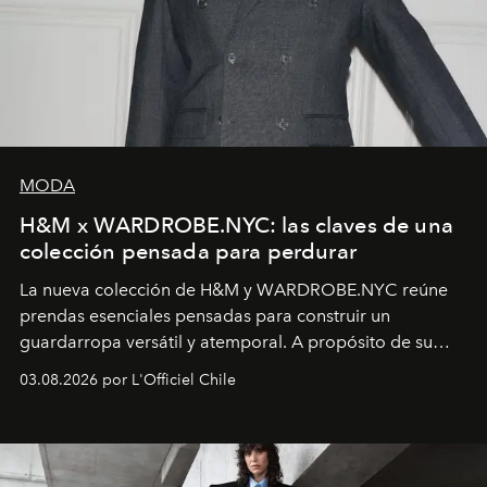
MODA
H&M x WARDROBE.NYC: las claves de una
colección pensada para perdurar
La nueva colección de H&M y WARDROBE.NYC reúne
prendas esenciales pensadas para construir un
guardarropa versátil y atemporal. A propósito de su
lanzamiento, los fundadores de la firma neoyorquina y
03.08.2026 por L'Officiel Chile
la asesora creativa y jefa de diseño global de la marca
sueca compartieron su visión sobre el proceso creativo
y la filosofía detrás de la propuesta.