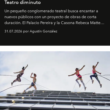
Teatro diminuto
Un pequeño conglomerado teatral busca encantar a
nuevos públicos con un proyecto de obras de corta
duración. El Palacio Pereira y la Casona Rebeca Matte
son algunos de los lugares que han albergado estas
31.07.2026 por Agustín González
miniobras. Sus puestas en escena son limpias; ponen el
foco en la historia y los personajes.