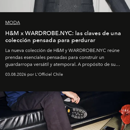
MODA
H&M x WARDROBE.NYC: las claves de una
colección pensada para perdurar
La nueva colección de H&M y WARDROBE.NYC reúne
prendas esenciales pensadas para construir un
guardarropa versátil y atemporal. A propósito de su
lanzamiento, los fundadores de la firma neoyorquina y
03.08.2026 por L'Officiel Chile
la asesora creativa y jefa de diseño global de la marca
sueca compartieron su visión sobre el proceso creativo
y la filosofía detrás de la propuesta.