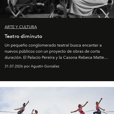
ARTE Y CULTURA
Teatro diminuto
Un pequeño conglomerado teatral busca encantar a
nuevos públicos con un proyecto de obras de corta
duración. El Palacio Pereira y la Casona Rebeca Matte
son algunos de los lugares que han albergado estas
31.07.2026 por Agustín González
miniobras. Sus puestas en escena son limpias; ponen el
foco en la historia y los personajes.