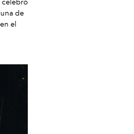
o celebró
o una de
en el