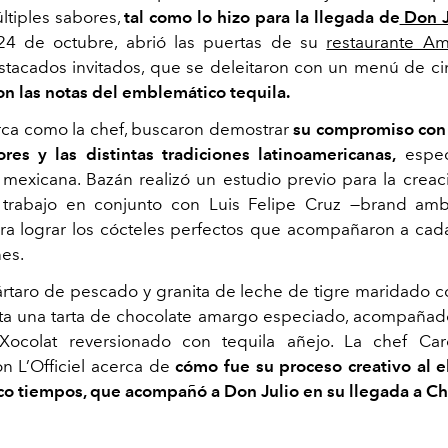
últiples sabores,
tal como lo hizo para la llegada de
Don J
24 de octubre, abrió las puertas de su
restaurante Am
estacados invitados, que se deleitaron con un menú de c
n las notas del emblemático tequila.
rca como la chef, buscaron demostrar
su compromiso con 
res y las distintas tradiciones latinoamericanas,
espec
a mexicana. Bazán realizó un estudio previo para la crea
n trabajo en conjunto con Luis Felipe Cruz —brand am
a lograr los cócteles perfectos que acompañaron a cad
es.
rtaro de pescado y granita de leche de tigre maridado c
ta una tarta de chocolate amargo especiado, acompaña
Xocolat reversionado con tequila añejo. La chef Car
n L’Officiel acerca de
cómo fue su proceso creativo al e
co tiempos, que acompañó a Don Julio en su llegada a Chi