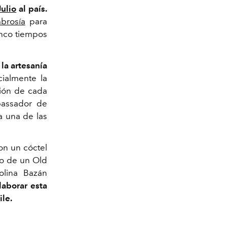
ulio
al país.
brosía
para
inco tiempos
la artesanía
ialmente la
ción de cada
bassador de
a una de las
on un cóctel
do de un Old
olina Bazán
laborar esta
le.