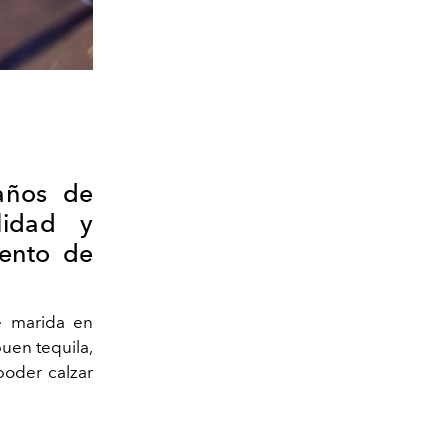
años de
lidad y
mento de
e marida en
uen tequila,
poder calzar