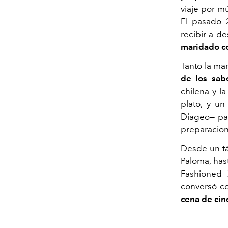
viaje por m
El pasado 
recibir a d
maridado co
Tanto la ma
de los sabo
chilena y l
plato, y u
Diageo— par
preparacion
Desde un tá
Paloma, has
Fashioned 
conversó co
cena de cin