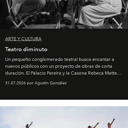
ARTE Y CULTURA
Teatro diminuto
Un pequeño conglomerado teatral busca encantar a
nuevos públicos con un proyecto de obras de corta
duración. El Palacio Pereira y la Casona Rebeca Matte
son algunos de los lugares que han albergado estas
31.07.2026 por Agustín González
miniobras. Sus puestas en escena son limpias; ponen el
foco en la historia y los personajes.