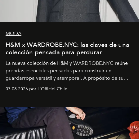
MODA
H&M x WARDROBE.NYC: las claves de una
colección pensada para perdurar
La nueva colección de H&M y WARDROBE.NYC reúne
prendas esenciales pensadas para construir un
guardarropa versátil y atemporal. A propósito de su
lanzamiento, los fundadores de la firma neoyorquina y
03.08.2026 por L'Officiel Chile
la asesora creativa y jefa de diseño global de la marca
sueca compartieron su visión sobre el proceso creativo
y la filosofía detrás de la propuesta.