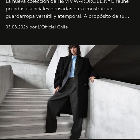
La nueva colección de H&M y WARDROBE.NYC reúne
prendas esenciales pensadas para construir un
guardarropa versátil y atemporal. A propósito de su
lanzamiento, los fundadores de la firma neoyorquina y
03.08.2026 por L'Officiel Chile
la asesora creativa y jefa de diseño global de la marca
sueca compartieron su visión sobre el proceso creativo
y la filosofía detrás de la propuesta.