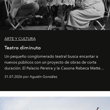
ARTE Y CULTURA
Teatro diminuto
Un pequeño conglomerado teatral busca encantar a
nuevos públicos con un proyecto de obras de corta
duración. El Palacio Pereira y la Casona Rebeca Matte
son algunos de los lugares que han albergado estas
31.07.2026 por Agustín González
miniobras. Sus puestas en escena son limpias; ponen el
foco en la historia y los personajes.