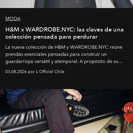
MODA
H&M x WARDROBE.NYC: las claves de una
colección pensada para perdurar
La nueva colección de H&M y WARDROBE.NYC reúne
prendas esenciales pensadas para construir un
guardarropa versátil y atemporal. A propósito de su
lanzamiento, los fundadores de la firma neoyorquina y
03.08.2026 por L'Officiel Chile
la asesora creativa y jefa de diseño global de la marca
sueca compartieron su visión sobre el proceso creativo
y la filosofía detrás de la propuesta.