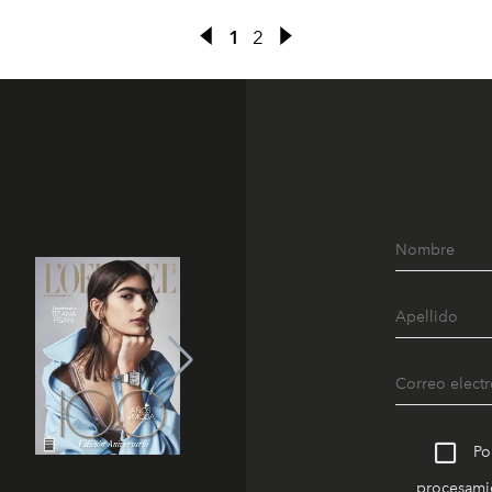
1
2
Po
procesamie