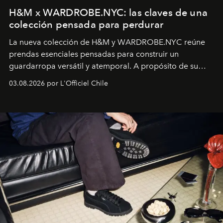
H&M x WARDROBE.NYC: las claves de una
colección pensada para perdurar
La nueva colección de H&M y WARDROBE.NYC reúne
prendas esenciales pensadas para construir un
guardarropa versátil y atemporal. A propósito de su
lanzamiento, los fundadores de la firma neoyorquina y
03.08.2026 por L'Officiel Chile
la asesora creativa y jefa de diseño global de la marca
sueca compartieron su visión sobre el proceso creativo
y la filosofía detrás de la propuesta.