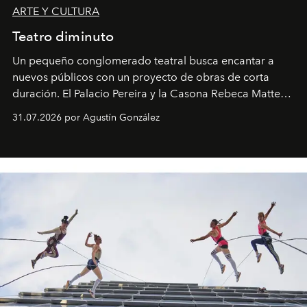
ARTE Y CULTURA
Teatro diminuto
Un pequeño conglomerado teatral busca encantar a
nuevos públicos con un proyecto de obras de corta
duración. El Palacio Pereira y la Casona Rebeca Matte
son algunos de los lugares que han albergado estas
31.07.2026 por Agustín González
miniobras. Sus puestas en escena son limpias; ponen el
foco en la historia y los personajes.