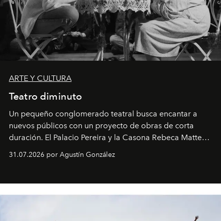
ARTE Y CULTURA
Teatro diminuto
Un pequeño conglomerado teatral busca encantar a
nuevos públicos con un proyecto de obras de corta
duración. El Palacio Pereira y la Casona Rebeca Matte
son algunos de los lugares que han albergado estas
31.07.2026 por Agustín González
miniobras. Sus puestas en escena son limpias; ponen el
foco en la historia y los personajes.