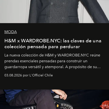
MODA
H&M x WARDROBE.NYC: las claves de una
colección pensada para perdurar
La nueva colección de H&M y WARDROBE.NYC reúne
prendas esenciales pensadas para construir un
guardarropa versátil y atemporal. A propósito de su
lanzamiento, los fundadores de la firma neoyorquina y
03.08.2026 por L'Officiel Chile
la asesora creativa y jefa de diseño global de la marca
sueca compartieron su visión sobre el proceso creativo
y la filosofía detrás de la propuesta.