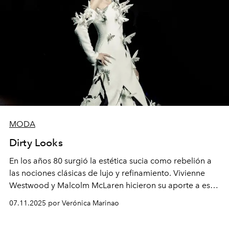
MODA
Dirty Looks
E
n
lo
s
a
ño
s
8
0
sur
g
i
ó
l
a
e
s
téti
c
a
su
ci
a
co
m
o
r
e
be
lió
n
a
l
a
s
nociones
clásicas de lujo y
refinamiento
. Vivienne
Westwood y Malcolm McLaren hicieron su aporte a este
concepto que encuentra la belleza en la
07.11.2025 por Verónica Marinao
imperfección, la asimetría y la transitoriedad.
Actualmente, diseñadores
como Robert Wun han