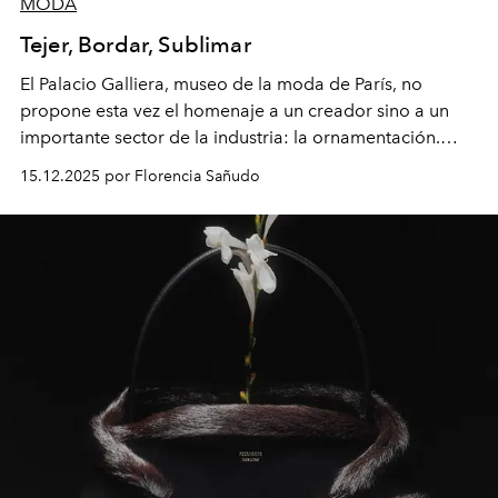
MODA
Tejer, Bordar, Sublimar
El Palacio Galliera, museo de la moda de París, no
propone esta vez el homenaje a un creador sino a un
importante sector de la industria: la ornamentación.
Pues ¿qué viste más un vestido de gala, una chaqueta de
15.12.2025 por Florencia Sañudo
noche, una blusa de seda sino un delicado bordado,
una flor en pasamanería, un botón esmaltado?