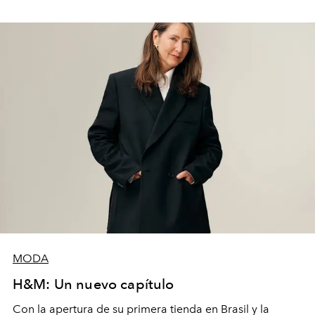
propuesto, por ejemplo, un vestido de noche manchado
de vino y un conjunto de seda
amarillo
quemado. La
exposición
Dirty Looks: Desire and Decay in Fashion
, en
el Barbican de Londres, recoge esta vertiente de la
moda.
MODA
H&M: Un nuevo capítulo
Con la apertura de su primera tienda en Brasil y la