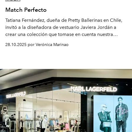
Match Perfecto
Tatiana Fernández, dueña de Pretty Ballerinas en Chile,
invitó a la diseñadora de vestuario Javiera Jordán a
crear una colección que tomase en cuenta nuestra
idiosincrasia. Está pensada especialmente para novias e
28.10.2025 por Verónica Marinao
invitadas de ceremonias, y esta vez los pretty sí tienen
grandes tacos. Pero no agujas, porque en Chile la
mayoría de los matrimonios se realizan en el campo o
en pasto. Así nacieron 14 modelos de taco grueso y de
diferentes alturas, el mayor de ellos de 12 centímetros.