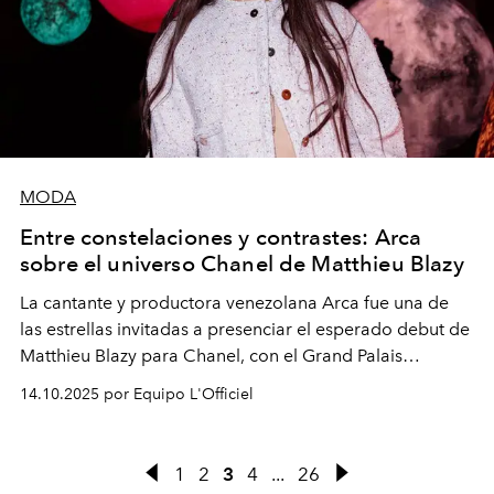
MODA
Entre constelaciones y contrastes: Arca
sobre el universo Chanel de Matthieu Blazy
La cantante y productora venezolana Arca fue una de
las estrellas invitadas a presenciar el esperado debut de
Matthieu Blazy para Chanel, con el Grand Palais
transformado en un cosmos de luz y movimiento. Desde
14.10.2025 por Equipo L'Officiel
París, Arca comparte con L’OFFICIEL su visión sobre este
desfile inolvidable que marca un nuevo capítulo para la
maison.
1
2
3
4
...
26