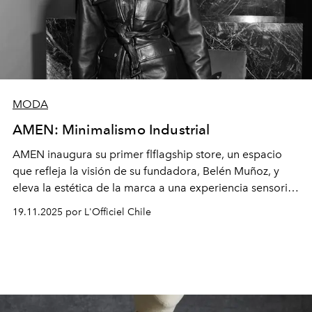
MODA
AMEN: Minimalismo Industrial
A
M
EN
in
a
u
g
u
r
a
s
u
pri
me
r
flflagship
store
, un espacio
que refleja la visión de su fundadora, Belén Muñoz, y
eleva la estética de la marca a una experiencia sensorial
y arquitectónica.
19.11.2025 por L'Officiel Chile