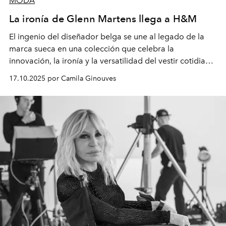
MODA
La ironía de Glenn Martens llega a H&M
El ingenio del diseñador belga se une al legado de la
marca sueca en una colección que celebra la
innovación, la ironía y la versatilidad del vestir cotidiano.
L’OFFICIEL Chile fue parte de la rueda de prensa donde
17.10.2025 por Camila Ginouves
Glenn Martens y Ann-Sofie Johansson, asesora creativa
y jefa de diseño global de H&M, compartieron detalles
del proceso creativo y su visión detrás de esta
colaboración.