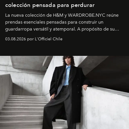
colección pensada para perdurar
La nueva colección de H&M y WARDROBE.NYC reúne
prendas esenciales pensadas para construir un
guardarropa versátil y atemporal. A propósito de su
lanzamiento, los fundadores de la firma neoyorquina y
03.08.2026 por L'Officiel Chile
la asesora creativa y jefa de diseño global de la marca
sueca compartieron su visión sobre el proceso creativo
y la filosofía detrás de la propuesta.