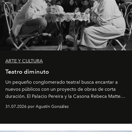
ARTE Y CULTURA
Teatro diminuto
Un pequeño conglomerado teatral busca encantar a
nuevos públicos con un proyecto de obras de corta
duración. El Palacio Pereira y la Casona Rebeca Matte
son algunos de los lugares que han albergado estas
31.07.2026 por Agustín González
miniobras. Sus puestas en escena son limpias; ponen el
foco en la historia y los personajes.