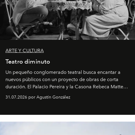
ARTE Y CULTURA
Teatro diminuto
Un pequeño conglomerado teatral busca encantar a
nuevos públicos con un proyecto de obras de corta
duración. El Palacio Pereira y la Casona Rebeca Matte
son algunos de los lugares que han albergado estas
31.07.2026 por Agustín González
miniobras. Sus puestas en escena son limpias; ponen el
foco en la historia y los personajes.