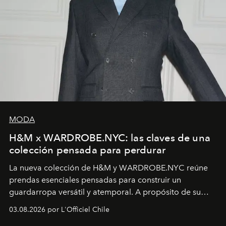
MODA
H&M x WARDROBE.NYC: las claves de una
colección pensada para perdurar
La nueva colección de H&M y WARDROBE.NYC reúne
prendas esenciales pensadas para construir un
guardarropa versátil y atemporal. A propósito de su
lanzamiento, los fundadores de la firma neoyorquina y
03.08.2026 por L'Officiel Chile
la asesora creativa y jefa de diseño global de la marca