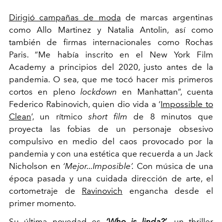
Dirigió campañas de moda
de marcas argentinas
como Allo Martinez y Natalia Antolin, así como
también de firmas internacionales como Rochas
Paris. “Me había inscrito en el New York Film
Academy a principios del 2020, justo antes de la
pandemia. O sea, que me tocó hacer mis primeros
cortos en pleno
lockdown
en Manhattan”, cuenta
Federico Rabinovich, quien dio vida a ‘
Impossible to
Clean
’, un rítmico
short film
de 8 minutos que
proyecta las fobias de un personaje obsesivo
compulsivo en medio del caos provocado por la
pandemia y con una estética que recuerda a un Jack
Nicholson en
‘Mejor...Imposible’.
Con música de una
época pasada y una cuidada dirección de arte, el
cortometraje de
Ravinovich
engancha desde el
primer momento.
Su última novedad es
‘
Who is linda?
’
,
un thriller