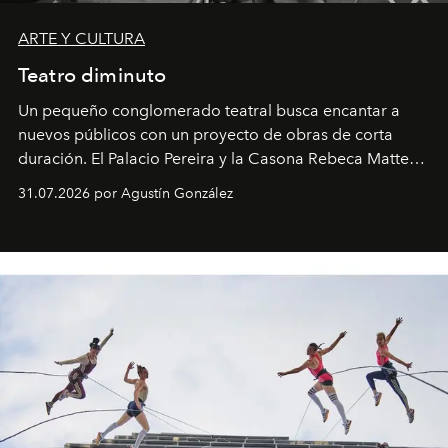
ARTE Y CULTURA
Teatro diminuto
Un pequeño conglomerado teatral busca encantar a
nuevos públicos con un proyecto de obras de corta
duración. El Palacio Pereira y la Casona Rebeca Matte
son algunos de los lugares que han albergado estas
31.07.2026 por Agustín González
miniobras. Sus puestas en escena son limpias; ponen el
foco en la historia y los personajes.