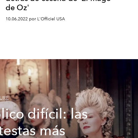
de Oz'
10.06.2022 por L'Officiel USA
URE
ico difícil: las
testas más