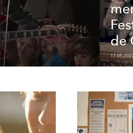
mem
Fes
de 
17.05.202