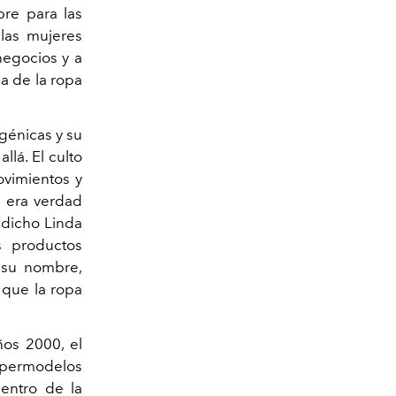
bre para las
 las mujeres
egocios y a
ia de la ropa
génicas y su
lá. El culto
ovimientos y
i era verdad
 dicho Linda
os productos
a su nombre,
 que la ropa
ños 2000, el
upermodelos
dentro de la