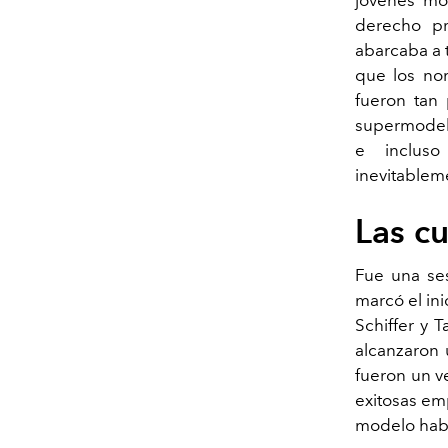
derecho pr
abarcaba a t
que los nom
fueron tan 
supermodelos
e incluso
inevitablem
Las cu
Fue una ses
marcó el ini
Schiffer y T
alcanzaron 
fueron un v
exitosas em
modelo hab