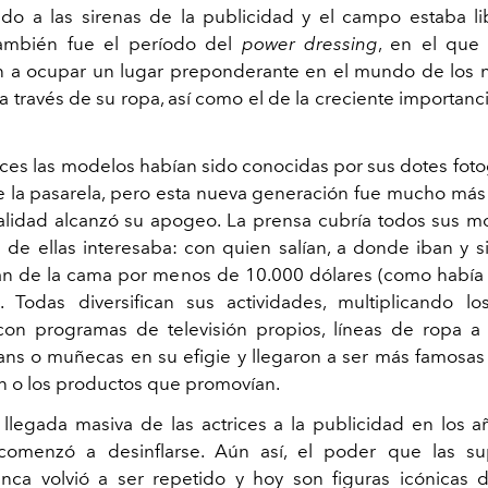
do a las sirenas de la publicidad y el campo estaba li
ambién fue el período del
power
dressing
, en el que
 a ocupar un lugar preponderante en el mundo de los n
a través de su ropa, así como el de la creciente importanc
ces las modelos habían sido conocidas por sus dotes foto
e la pasarela, pero esta nueva generación fue mucho más al
alidad alcanzó su apogeo. La prensa cubría todos sus m
 de ellas interesaba: con quien salían, a donde iban y s
an de la cama por menos de 10.000 dólares (como había
). Todas diversifican sus actividades, multiplicando l
con programas de televisión propios, líneas de ropa 
ans o muñecas en su efigie y llegaron a ser más famosas
n o los productos que promovían.
 llegada masiva de las actrices a la publicidad en los a
omenzó a desinflarse. Aún así, el poder que las s
nca volvió a ser repetido y hoy son figuras icónicas 