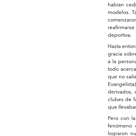
habían cedi
modelos. T
comenzaron
reafirmarse 
deportiva.
Hasta enton
gracia sobr
a la person
todo acerca
que no salí
Evangelista
derivados, 
clubes de f
que llevaba
Pero con la
fenómeno c
lograron nu