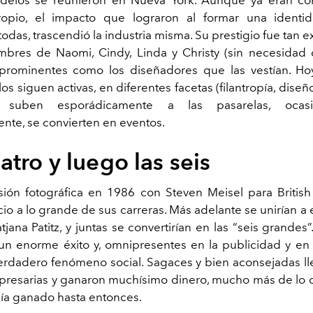
opio, el impacto que lograron al formar una identi
odas, trascendió la industria misma. Su prestigio fue tan e
bres de Naomi, Cindy, Linda y Christy (sin necesidad 
prominentes como los diseñadores que las vestían. Hoy
 siguen activas, en diferentes facetas (filantropía, dise
 suben esporádicamente a las pasarelas, ocas
ente, se convierten en eventos.
atro y luego las seis
ión fotográfica en 1986 con Steven Meisel para Briti
cio a lo grande de sus carreras. Más adelante se unirían a 
atjana Patitz, y juntas se convertirían en las “seis grandes”
un enorme éxito y, omnipresentes en la publicidad y en l
erdadero fenómeno social. Sagaces y bien aconsejadas ll
presarias y ganaron muchísimo dinero, mucho más de lo
ía ganado hasta entonces.