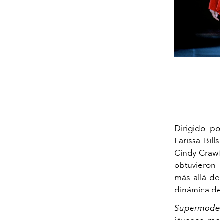
Dirigido p
Larissa Bill
Cindy Crawfo
obtuvieron 
más allá de
dinámica de
Supermode
jóvenes mo