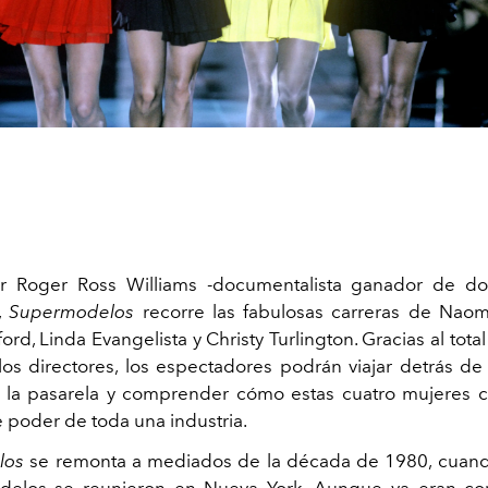
or Roger Ross Williams
-
documentalista ganador de do
s,
Supermodelos
recorre las fabulosas carreras de Naom
rd, Linda Evangelista y Christy Turlington. Gracias al tot
los directores, los espectadores podrán viajar detrás de
 la pasarela y comprender cómo estas cuatro mujeres 
 poder de toda una industria.
los
se remonta a mediados de la década de 1980, cuando
delos se reunieron en Nueva York. Aunque ya eran co