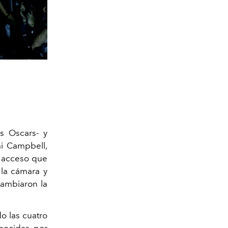
s Oscars
-
y
i Campbell,
al acceso que
 la cámara y
cambiaron la
 las cuatro
nocidas por