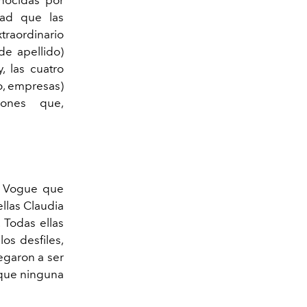
dad que las
xtraordinario
de apellido)
, las cuatro
ño, empresas)
iones que,
sh Vogue que
ellas Claudia
. Todas ellas
os desfiles,
egaron a ser
 que ninguna