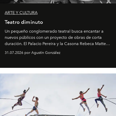
ARTE Y CULTURA
Teatro diminuto
Un pequeño conglomerado teatral busca encantar a
nuevos públicos con un proyecto de obras de corta
duración. El Palacio Pereira y la Casona Rebeca Matte
son algunos de los lugares que han albergado estas
31.07.2026 por Agustín González
miniobras. Sus puestas en escena son limpias; ponen el
foco en la historia y los personajes.