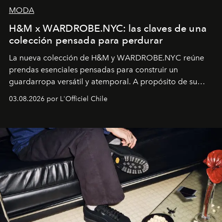
MODA
H&M x WARDROBE.NYC: las claves de una
colección pensada para perdurar
La nueva colección de H&M y WARDROBE.NYC reúne
prendas esenciales pensadas para construir un
guardarropa versátil y atemporal. A propósito de su
lanzamiento, los fundadores de la firma neoyorquina y
03.08.2026 por L'Officiel Chile
la asesora creativa y jefa de diseño global de la marca
sueca compartieron su visión sobre el proceso creativo
y la filosofía detrás de la propuesta.