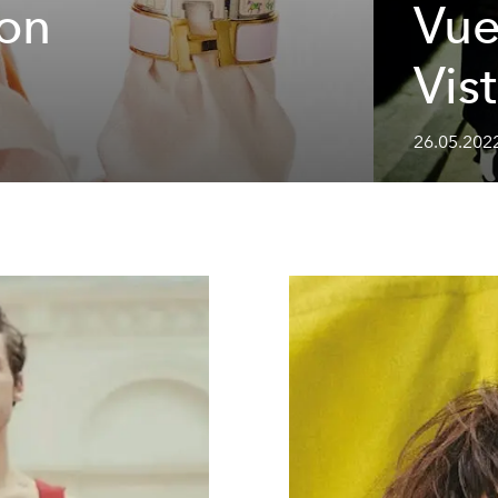
con
Vue
Vis
26.05.202