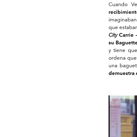
Cuando Ven
recibimien
imaginaban 
que estaba
City
Carrie 
su Baguette
y tiene que
ordena que 
una baguet
demuestra 