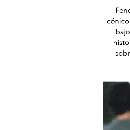
Fend
icónico
bajo
histo
sobr