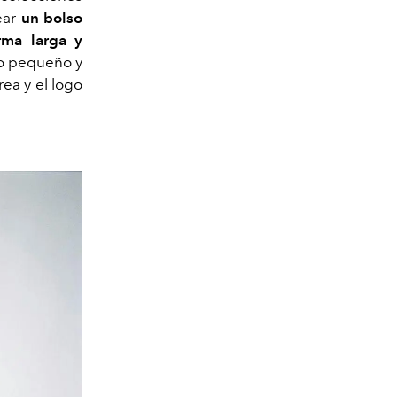
rear
un bolso
rma larga y
so pequeño y
ea y el logo