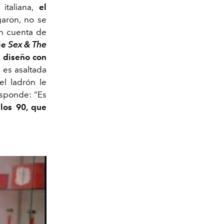
italiana,
el
aron, no se
on cuenta de
ie
Sex & The
e diseño con
 es asaltada
el ladrón le
esponde: “Es
los 90, que