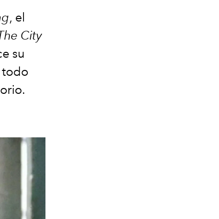
ag
, el
The City
ce su
y todo
orio.