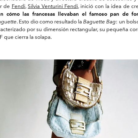
er de
Fendi
,
Silvia Venturini Fendi
, inició con la idea de c
en cómo las francesas llevaban el famoso pan de fo
aguette
. Esto dio como resultado la
Baguette Bag
: un bol
aracterizado por su dimensión rectangular, su pequeña corr
F que cierra la solapa.