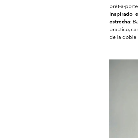
prêt-à-port
inspirado 
estrecha
:
B
práctico, c
de la doble 