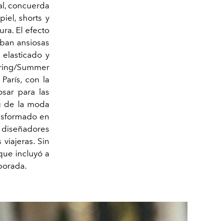
al, concuerda
iel, shorts y
ura. El efecto
ban ansiosas
 elasticado y
Spring/Summer
París, con la
osar para las
tu de la moda
ansformado en
diseñadores
viajeras. Sin
que incluyó a
mporada.