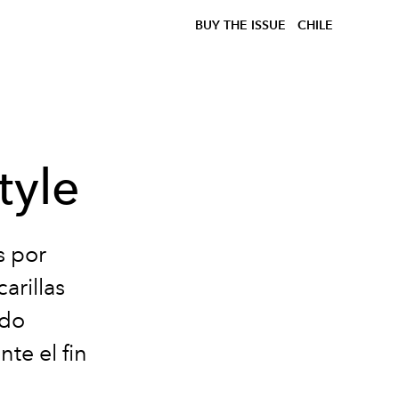
BUY THE ISSUE
CHILE
tyle
s por
arillas
ndo
te el fin