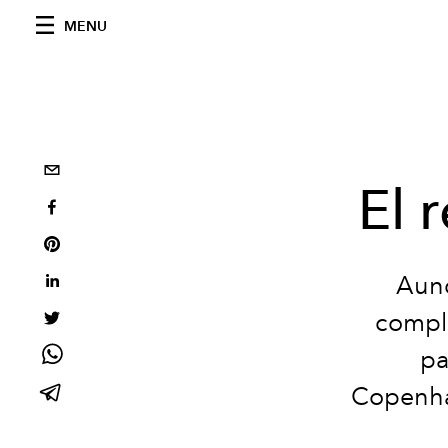
MENU
El 
Aunq
comple
pa
Copenhag