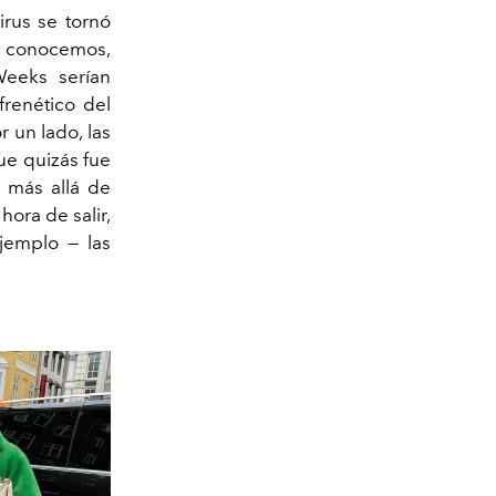
irus se tornó
o conocemos,
Weeks serían
frenético del
 un lado, las
ue quizás fue
 más allá de
hora de salir,
jemplo — las