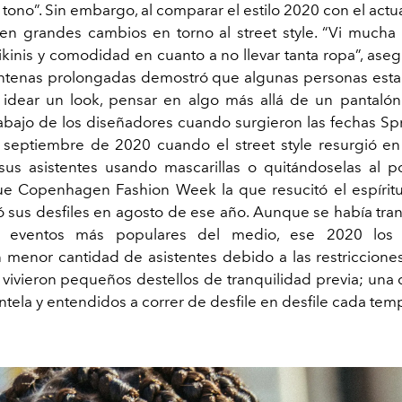
 tono”. Sin embargo, al comparar el estilo 2020 con el actu
en grandes cambios en torno al street style. “Vi mucha p
ikinis y comodidad en cuanto a no llevar tanta ropa”, aseg
entenas prolongadas demostró que algunas personas esta
 idear un look, pensar en algo más allá de un pantalón
rabajo de los diseñadores cuando surgieron las fechas 
 septiembre de 2020 cuando el street style resurgió en 
us asistentes usando mascarillas o quitándoselas al p
fue Copenhagen Fashion Week la que resucitó el espíri
 sus desfiles en agosto de ese año. Aunque se había tr
 eventos más populares del medio, ese 2020 los 
menor cantidad de asistentes debido a las restricciones 
vivieron pequeños destellos de tranquilidad previa; una 
ientela y entendidos a correr de desfile en desfile cada te