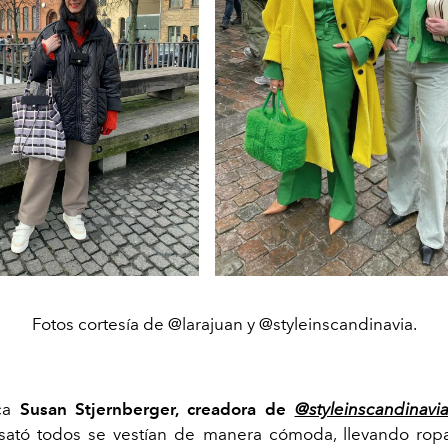
Fotos cortesía de @larajuan y @styleinscandinavia.
ca
Susan Stjernberger, creadora de
@styleinscandinavi
sató todos se vestían de manera cómoda, llevando ropa