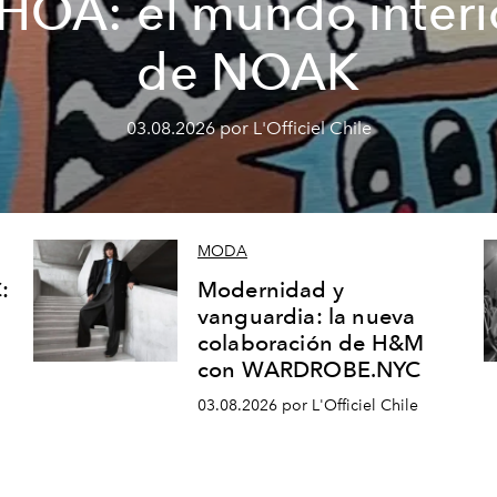
HOA: el mundo interi
de NOAK
03.08.2026 por L'Officiel Chile
MODA
:
Modernidad y
vanguardia: la nueva
colaboración de H&M
con WARDROBE.NYC
03.08.2026 por L'Officiel Chile