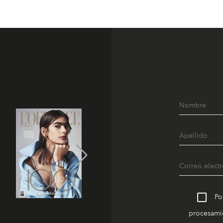
Po
procesamie