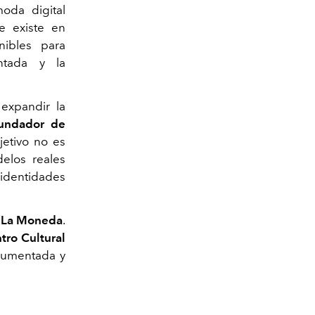
moda digital
e existe en
nibles para
ntada y la
expandir la
fundador de
jetivo no es
elos reales
 identidades
al La Moneda
.
tro Cultural
 aumentada y