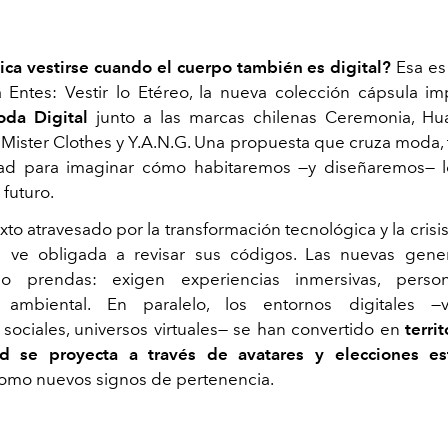
ica vestirse cuando el cuerpo también es digital?
Esa es
a Entes: Vestir lo Etéreo, la nueva colección cápsula i
oda Digital
junto a las marcas chilenas Ceremonia, Hu
 Mister Clothes y Y.A.N.G. Una propuesta que cruza moda, 
idad para imaginar cómo habitaremos —y diseñaremos— l
 futuro.
to atravesado por la transformación tecnológica y la crisis 
se ve obligada a revisar sus códigos. Las nuevas gene
o prendas: exigen experiencias inmersivas, person
 ambiental. En paralelo, los entornos digitales —v
 sociales, universos virtuales— se han convertido en
terri
ad se proyecta a través de avatares y elecciones est
omo nuevos signos de pertenencia.