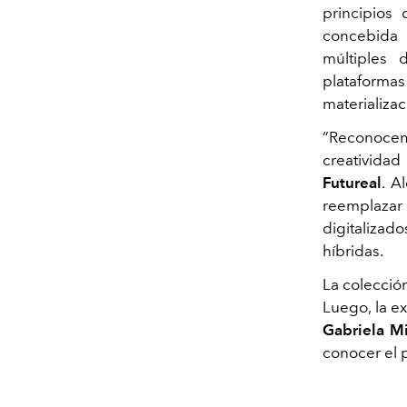
principios 
concebida 
múltiples
plataform
materializac
“Reconocem
creatividad
Futureal
. A
reemplazar 
digitalizad
híbridas.
La colecció
Luego, la e
Gabriela Mi
conocer el 