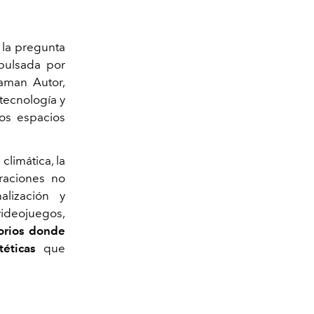
 la pregunta
mpulsada por
aman Autor,
tecnología y
os espacios
climática, la
raciones no
alización y
ideojuegos,
torios donde
éticas
que