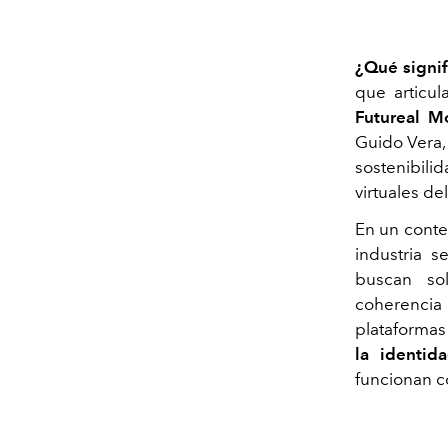
¿Qué signif
que articul
Futureal M
Guido Vera,
sostenibil
virtuales del
En un contex
industria 
buscan sol
coherencia
plataformas
la identid
funcionan c