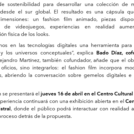
de sostenibilidad para desarrollar una colección de 
desde el sur global. El resultado es una cápsula qu
 dimensiones: un
fashion film
animado, piezas dispo
as de videojuegos, experiencias en realidad aume
ión física de los looks.
os en las tecnologías digitales una herramienta para 
 y los universos conceptuales”, explica
Bado Díaz, co
lejandro Martínez, también cofundador, añade que el ob
oficios, sino integrarlos: el
fashion film
incorpora mod
os, abriendo la conversación sobre gemelos digitales e
n se presentará el
jueves 16 de abril en el Centro Cultur
xperiencia continuará con una exhibición abierta en el
Cen
stral
, donde el público podrá interactuar con realidad
proceso detrás de la propuesta.