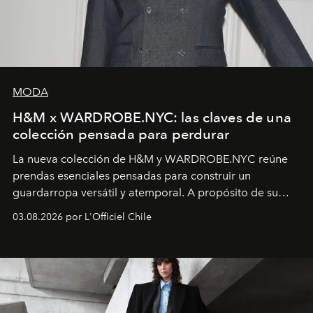
MODA
H&M x WARDROBE.NYC: las claves de una
colección pensada para perdurar
La nueva colección de H&M y WARDROBE.NYC reúne
prendas esenciales pensadas para construir un
guardarropa versátil y atemporal. A propósito de su
lanzamiento, los fundadores de la firma neoyorquina y
03.08.2026 por L'Officiel Chile
la asesora creativa y jefa de diseño global de la marca
sueca compartieron su visión sobre el proceso creativo
y la filosofía detrás de la propuesta.