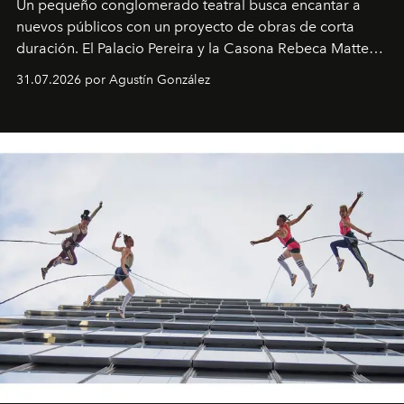
Un pequeño conglomerado teatral busca encantar a
nuevos públicos con un proyecto de obras de corta
duración. El Palacio Pereira y la Casona Rebeca Matte
son algunos de los lugares que han albergado estas
31.07.2026 por Agustín González
miniobras. Sus puestas en escena son limpias; ponen el
foco en la historia y los personajes.