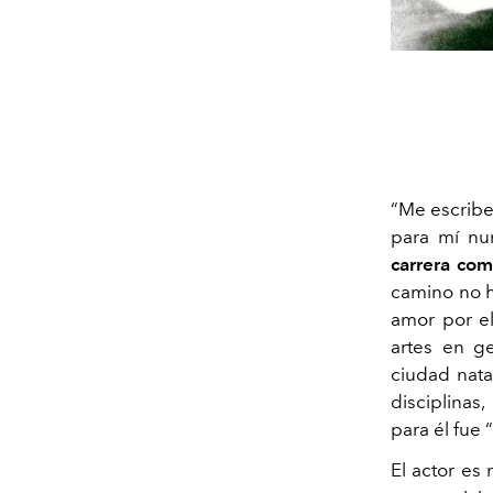
“Me escriben
para mí nun
carrera com
camino no h
amor por e
artes en ge
ciudad nata
disciplinas
para él fue 
El actor es