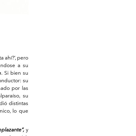
a ahí?’, pero
iéndose a su
e
. Si bien su
onductor: su
ado por las
lparaíso, su
ió distintas
nico, lo que
plazante”,
y