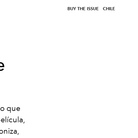
BUY THE ISSUE
CHILE
e
 lo que
elícula,
oniza,