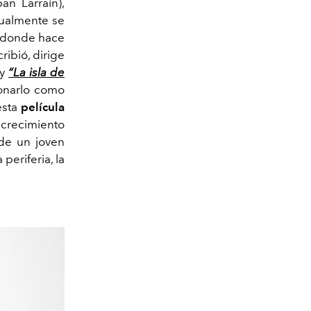
an Larraín),
tualmente se
 donde hace
ribió, dirige
 y
“La isla de
ionarlo como
esta
película
crecimiento
 de un joven
periferia, la