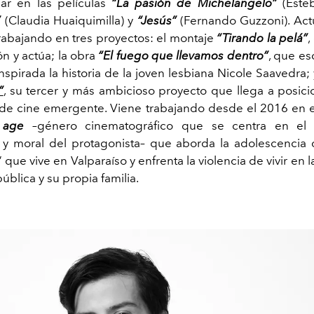
par en las películas
“La pasión de Michelangelo”
(Esteb
”
(Claudia Huaiquimilla) y
“Jesús”
(Fernando Guzzoni). Ac
rabajando en tres proyectos: el montaje
“Tirando la pelá”
,
ón y actúa; la obra
“El fuego que llevamos dentro”
, que esc
nspirada la historia de la joven lesbiana Nicole Saavedra;
”
, su tercer y más ambicioso proyecto que llega a posic
 de cine emergente. Viene trabajando desde el 2016 en 
 age
–género cinematográfico que se centra en el 
 y moral del protagonista– que aborda la adolescencia
que vive en Valparaíso y enfrenta la violencia de vivir en la 
blica y su propia familia.