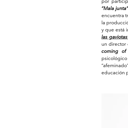
por partici
“Mala junta
encuentra t
la producci
y que está i
las gaviotas
un director
coming of
psicológico
“afeminado” 
educación pú