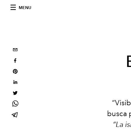
MENU
“Visib
busca p
“La is