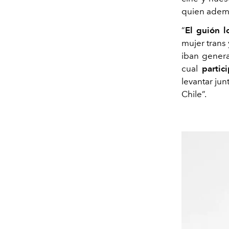
quien ademá
“
El guión l
mujer trans
iban genera
cual
parti
levantar jun
Chile”.