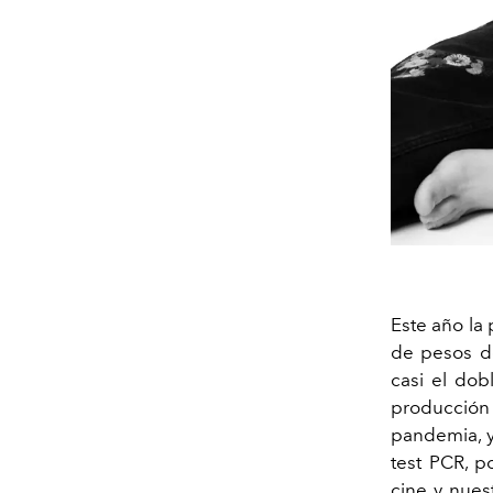
Este año la
de pesos 
casi el dob
producción 
pandemia, y
test PCR, p
cine y nues