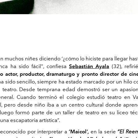
 muchos niñes diciendo ‘¿cómo lo hiciste para llegar hast
ca ha sido fácil", confiesa
Sebastián Ayala
(32), refir
o actor, productor, dramaturgo y pronto director de cin
a sido sencillo, siempre ha estado marcado por un hilo c
l teatro. Desde temprana edad demostró ser un apasion
neral. Cuando terminó el colegio estudió teatro en Va
l, pero desde niño iba a un centro cultural donde aprend
, luego formó parte de un taller de teatro en su liceo téc
“una escapatoria artística”.
 reconocido por interpretar a
‘Maicol’,
en la serie
“El Reem