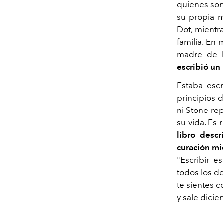
quienes son 
su propia m
Dot, mientr
familia. En
madre de 
escribió un 
Estaba esc
principios 
ni Stone re
su vida. Es 
libro desc
curación mi
"Escribir e
todos los d
te sientes 
y sale dicien