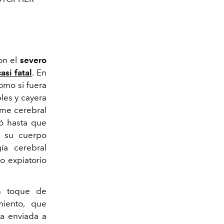
n el
severo
asi fatal
. En
como si fuera
les y cayera
ame cerebral
tó hasta que
e su cuerpo
ía cerebral
o expiatorio
n toque de
miento, que
a enviada a