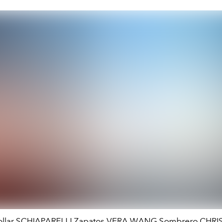
 collar SCHIAPARELLI Zapatos VERA WANG Sombrero CHR