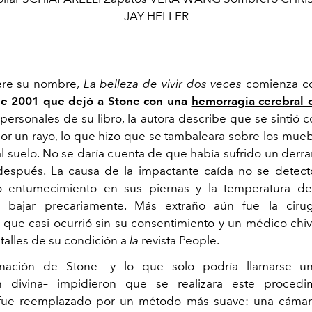
JAY HELLER
re su nombre,
La belleza de vivir dos veces
comienza co
de 2001 que dejó a Stone con una
hemorragia cerebral c
personales de su libro, la autora describe que se sintió 
or un rayo, lo que hizo que se tambaleara sobre los mueb
l suelo. No se daría cuenta de que había sufrido un derr
después. La causa de la impactante caída no se detec
ió entumecimiento en sus piernas y la temperatura d
bajar precariamente. Más extraño aún fue la cirug
a que casi ocurrió sin su consentimiento y un médico chiv
etalles de su condición a
la
revista People.
inación de Stone –y lo que solo podría llamarse u
ón divina– impidieron que se realizara este procedi
 fue reemplazado por un método más suave: una cámar