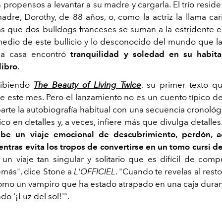
propensos a levantar a su madre y cargarla. El trío resid
adre, Dorothy, de 88 años, o, como la actriz la llama ca
as que dos bulldogs franceses se suman a la estridente e
 medio de este bullicio y lo desconocido del mundo que la
la casa encontró
tranquilidad y soledad en su habit
libro
.
ribiendo
The Beauty of Living Twice
, su primer texto q
de este mes. Pero el lanzamiento no es un cuento típico d
parte la autobiografía habitual con una secuencia cronológ
rico en detalles y, a veces, infiere más que divulga detall
ribe un viaje emocional de descubrimiento, perdón, a
entras evita los tropos de convertirse en un tomo cursi 
s un viaje tan singular y solitario que es difícil de com
emás", dice Stone a
L'OFFICIEL
. "Cuando te revelas al res
como un vampiro que ha estado atrapado en una caja dura
do '¡Luz del sol!'".