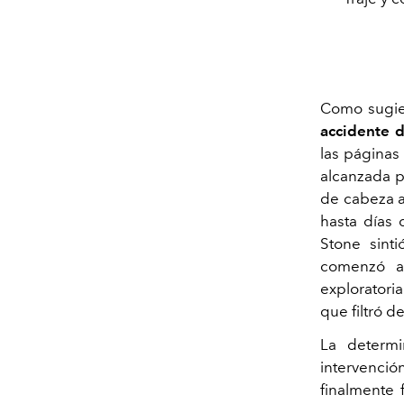
Como sugie
accidente 
las páginas 
alcanzada p
de cabeza a
hasta días 
Stone sint
comenzó a 
exploratori
que filtró d
La determ
intervenci
finalmente