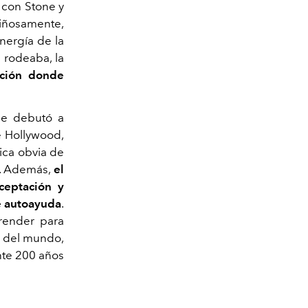
e con Stone y
riñosamente,
nergía de la
 rodeaba, la
ación donde
ue debutó a
e Hollywood,
ica obvia de
es. Además,
el
ceptación y
de autoayuda
.
prender para
to del mundo,
nte 200 años