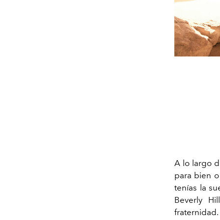
A lo largo 
para bien o 
tenías la s
Beverly Hi
fraternidad.