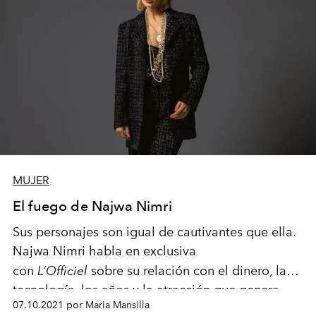
MUJER
El fuego de Najwa Nimri
S
u
s
p
ers
o
na
jes
s
on
igual de
cautivantes
que ella.
Najwa Nimri habla en exclusiva
con
L’Officiel
sobre su relación con el dinero, la
tecnología, los años y la
atracción
que genera.
07.10.2021 por Maria Mansilla