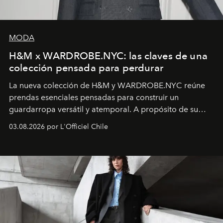
MODA
H&M x WARDROBE.NYC: las claves de una
colección pensada para perdurar
La nueva colección de H&M y WARDROBE.NYC reúne
prendas esenciales pensadas para construir un
guardarropa versátil y atemporal. A propósito de su
lanzamiento, los fundadores de la firma neoyorquina y
03.08.2026 por L'Officiel Chile
la asesora creativa y jefa de diseño global de la marca
sueca compartieron su visión sobre el proceso creativo
y la filosofía detrás de la propuesta.