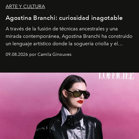
ARTE Y CULTURA
Agostina Branchi: curiosidad inagotable
A través de la fusión de técnicas ancestrales y una
mirada contemporánea, Agostina Branchi ha construido
un lenguaje artístico donde la soguería criolla y el
embarrilado dan vida a esculturas textiles tan rígidas
09.08.2026 por Camila Ginouves
como fluidas. En septiembre la artista presentará una
nueva exposición individual en el Centro Cultural
Montecarmelo.