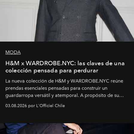
MODA
H&M x WARDROBE.NYC: las claves de una
colección pensada para perdurar
La nueva colección de H&M y WARDROBE.NYC reúne
prendas esenciales pensadas para construir un
guardarropa versátil y atemporal. A propósito de su
lanzamiento, los fundadores de la firma neoyorquina y
03.08.2026 por L'Officiel Chile
la asesora creativa y jefa de diseño global de la marca
sueca compartieron su visión sobre el proceso creativo
y la filosofía detrás de la propuesta.