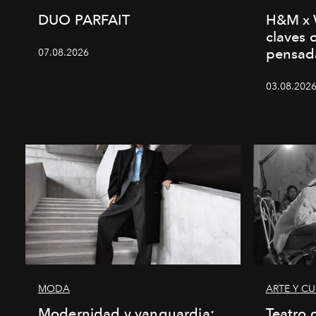
DUO PARFAIT
H&M x 
claves 
pensad
07.08.2026
03.08.2026 
MODA
ARTE Y C
Modernidad y vanguardia:
Teatro 