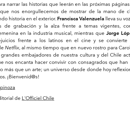
ra narrar las historias que leerán en las próximas página
n que nos enorgullecemos de mostrar de la mano de c
do historia en el exterior.
Francisca Valenzuela
lleva su vo
os de grabación y la alza frente a temas vigentes, c
emenina en la industria musical, mientras que
Jorge Ló
ejuicios frente a los latinos en el cine y se convierte
 de
Netflix
, al mismo tiempo que en nuevo rostro para Carol
randes embajadores de nuestra cultura y del Chile actu
ue nos encanta hacer convivir con consagrados que han
más que un arte; un universo desde donde hoy reflexi
s. ¡Bienvenid@s!
spinoza
itorial de
L'Officiel Chile