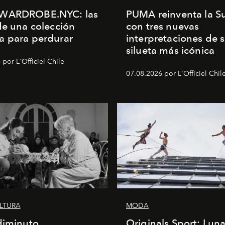
WARDROBE.NYC: las
PUMA reinventa la S
de una colección
con tres nuevas
a para perdurar
interpretaciones de 
silueta más icónica
por L'Officiel Chile
07.08.2026 por L'Officiel Chil
ULTURA
MODA
diminuto
Originals Sport: Lun