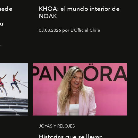
uede
KHOA: el mundo interior de
NOAK
su
03.08.2026 por L'Officiel Chile
e
JOYAS Y RELOJES
a
Historias que se llevan