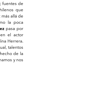
s; fuentes de
hilenos que
z más allá de
omo la poca
pez
pasa por
 en el actor
ina Herrera.
al, talentos
 hecho de la
onamos y nos