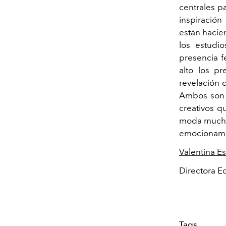
centrales pa
inspiració
están hacien
los estudi
presencia f
alto los pr
revelación
Ambos son g
creativos q
moda mucho 
emocionamo
Valentina E
Directora Ed
Tags