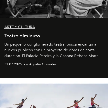
ARTE Y CULTURA
Teatro diminuto
Un pequeño conglomerado teatral busca encantar a
nuevos públicos con un proyecto de obras de corta
duración. El Palacio Pereira y la Casona Rebeca Matte
son algunos de los lugares que han albergado estas
31.07.2026 por Agustín González
miniobras. Sus puestas en escena son limpias; ponen el
foco en la historia y los personajes.