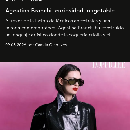
Agostina Branchi: curiosidad inagotable
A través de la fusión de técnicas ancestrales y una
mirada contemporánea, Agostina Branchi ha construido
un lenguaje artístico donde la soguería criolla y el
embarrilado dan vida a esculturas textiles tan rígidas
09.08.2026 por Camila Ginouves
como fluidas. En septiembre la artista presentará una
nueva exposición individual en el Centro Cultural
Montecarmelo.