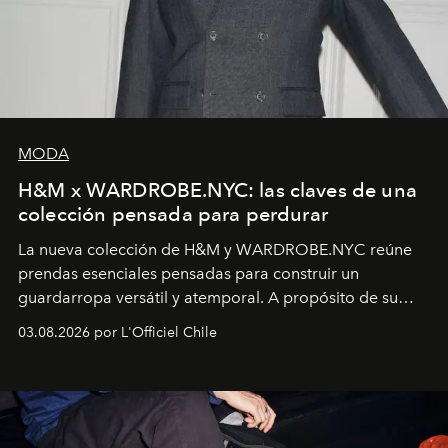
MODA
H&M x WARDROBE.NYC: las claves de una
colección pensada para perdurar
La nueva colección de H&M y WARDROBE.NYC reúne
prendas esenciales pensadas para construir un
guardarropa versátil y atemporal. A propósito de su
lanzamiento, los fundadores de la firma neoyorquina y
03.08.2026 por L'Officiel Chile
la asesora creativa y jefa de diseño global de la marca
sueca compartieron su visión sobre el proceso creativo
y la filosofía detrás de la propuesta.