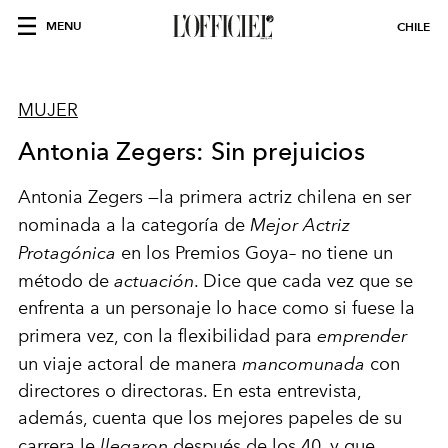
MENU
CHILE
MUJER
Antonia Zegers: Sin prejuicios
Antonia Zegers —la primera actriz chilena en ser
nominada a la categoría de
Mejor Actriz
Protagónica
en los Premios Goya– no tiene un
método de
actuación
. Dice que cada vez que se
enfrenta a un personaje lo hace como si fuese la
primera vez, con la flexibilidad para
emprender
un viaje actoral de manera
mancomunada
con
directores o directoras. En esta entrevista,
además, cuenta que los mejores papeles de su
carrera le
llegaron
después de los 40, y que,