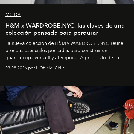
MODA
H&M x WARDROBE.NYC: las claves de una
colección pensada para perdurar
La nueva colección de H&M y WARDROBE.NYC reúne
prendas esenciales pensadas para construir un
guardarropa versátil y atemporal. A propósito de su
lanzamiento, los fundadores de la firma neoyorquina y
03.08.2026 por L'Officiel Chile
la asesora creativa y jefa de diseño global de la marca
sueca compartieron su visión sobre el proceso creativo
y la filosofía detrás de la propuesta.