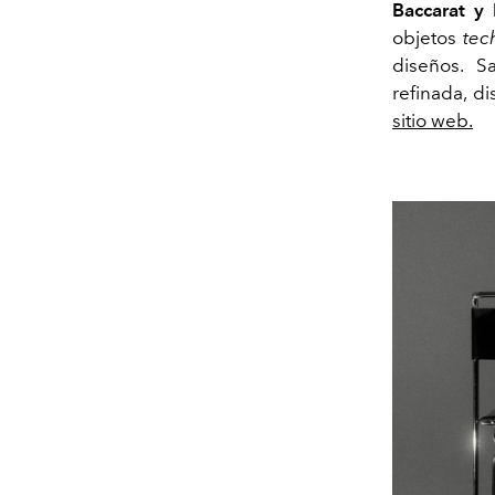
Baccarat y
objetos
tec
diseños. S
refinada, d
sitio web.