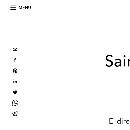
MENU
Sai
El dir