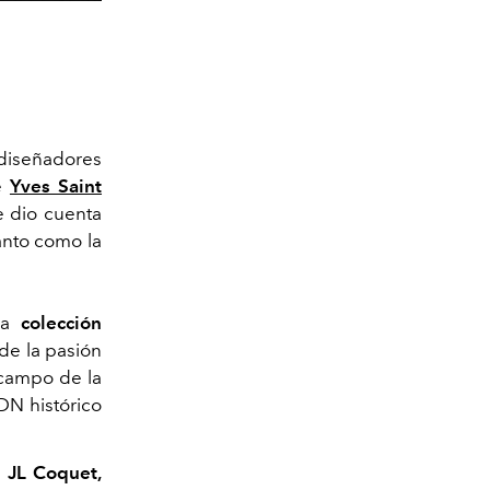
 diseñadores
ue
Yves Saint
e dio cuenta
anto como la
va
colección
de la pasión
 campo de la
ADN histórico
o
JL Coquet,