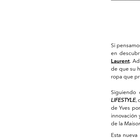
Si pensamos
en descubri
Laurent
. A
de que su h
ropa que pr
Siguiendo
LIFESTYLE
,
de Yves por
innovación y
de la
Maiso
Esta nueva