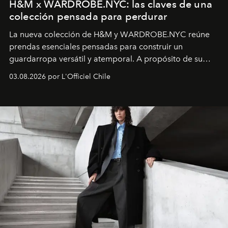
H&M x WARDROBE.NYC: las claves de una
colección pensada para perdurar
La nueva colección de H&M y WARDROBE.NYC reúne
prendas esenciales pensadas para construir un
guardarropa versátil y atemporal. A propósito de su
lanzamiento, los fundadores de la firma neoyorquina y
03.08.2026 por L'Officiel Chile
la asesora creativa y jefa de diseño global de la marca
sueca compartieron su visión sobre el proceso creativo
y la filosofía detrás de la propuesta.