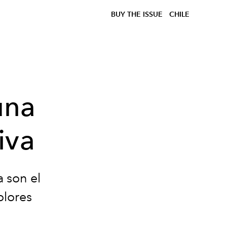
BUY THE ISSUE
CHILE
una
iva
a son el
olores