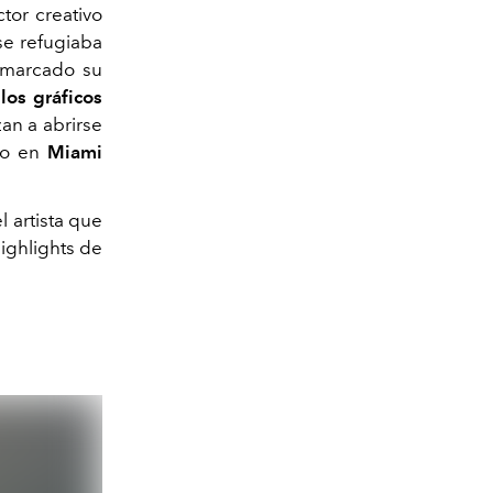
tor creativo
 se refugiaba
n marcado su
los gráficos
n a abrirse
to en
Miami
l artista que
ighlights de