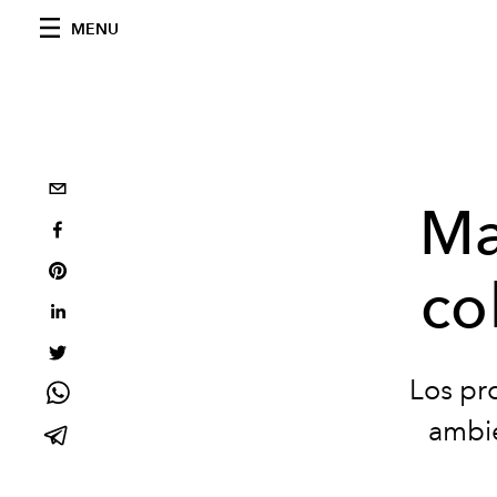
MENU
Ma
co
Los pro
ambie