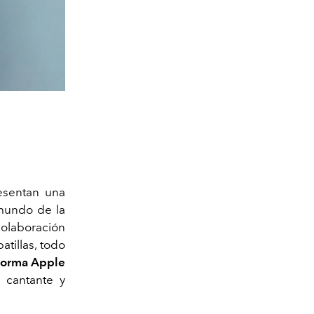
resentan una
 mundo de la
colaboración
tillas, todo
forma Apple
 cantante y