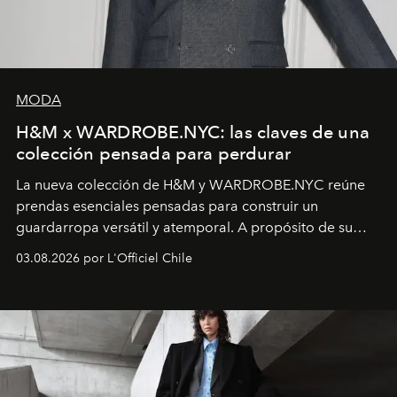
MODA
H&M x WARDROBE.NYC: las claves de una
colección pensada para perdurar
La nueva colección de H&M y WARDROBE.NYC reúne
prendas esenciales pensadas para construir un
guardarropa versátil y atemporal. A propósito de su
lanzamiento, los fundadores de la firma neoyorquina y
03.08.2026 por L'Officiel Chile
la asesora creativa y jefa de diseño global de la marca
sueca compartieron su visión sobre el proceso creativo
y la filosofía detrás de la propuesta.