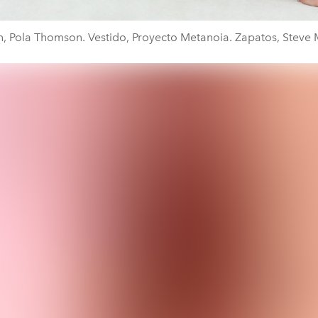
n, Pola Thomson. Vestido, Proyecto Metanoia. Zapatos, Steve