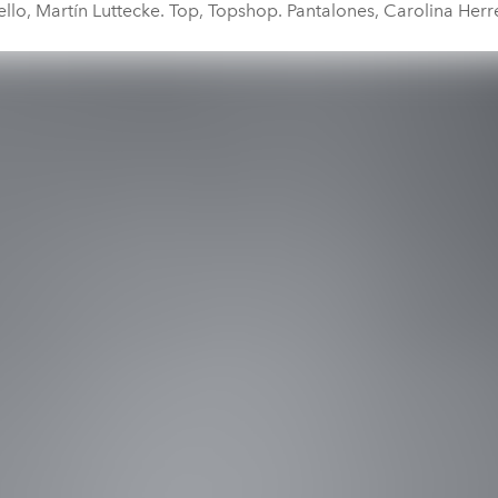
llo, Martín Luttecke. Top, Topshop. Pantalones, Carolina Herr