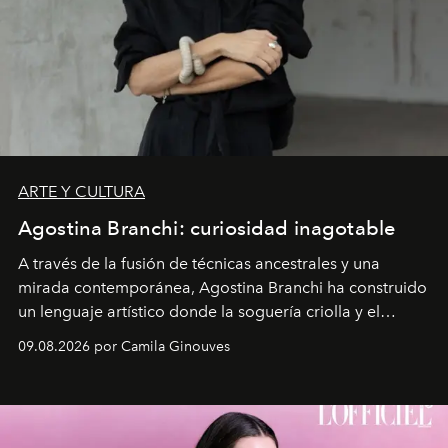
ARTE Y CULTURA
Agostina Branchi: curiosidad inagotable
A través de la fusión de técnicas ancestrales y una
mirada contemporánea, Agostina Branchi ha construido
un lenguaje artístico donde la soguería criolla y el
embarrilado dan vida a esculturas textiles tan rígidas
09.08.2026 por Camila Ginouves
como fluidas. En septiembre la artista presentará una
nueva exposición individual en el Centro Cultural
Montecarmelo.