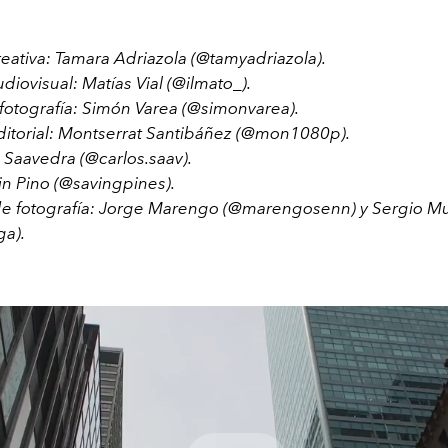
reativa: Tamara Adriazola (@tamyadriazola).
diovisual: Matías Vial (@ilmato_).
 fotografía: Simón Varea (@simonvarea).
ditorial: Montserrat Santibáñez (@mon1080p).
os Saavedra (@carlos.saav).
in Pino (@savingpines).
de fotografía: Jorge Marengo (@marengosenn) y Sergio M
ga).