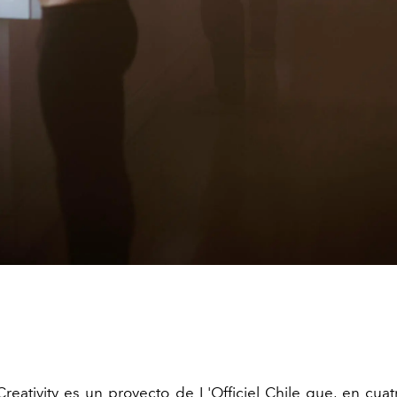
reativity es un proyecto de L'Officiel Chile que, en cuat