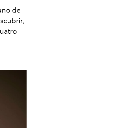
 uno de
scubrir,
cuatro