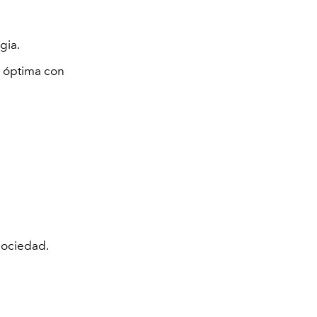
lgia.
a óptima con
 sociedad.