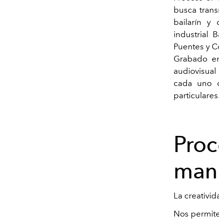
busca trans
bailarín y
industrial
Puentes y C
Grabado en
audiovisual 
cada uno d
particulares
Proc
mani
La creativid
Nos permite