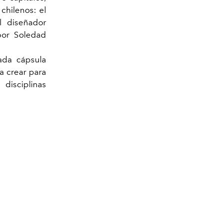
chilenos: el
l diseñador
por Soledad
ada cápsula
ca crear para
disciplinas