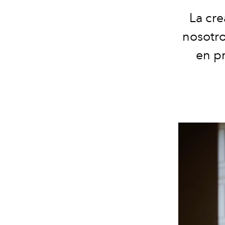
La cre
nosotro
en pr