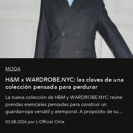
MODA
H&M x WARDROBE.NYC: las claves de una
colección pensada para perdurar
La nueva colección de H&M y WARDROBE.NYC reúne
prendas esenciales pensadas para construir un
guardarropa versátil y atemporal. A propósito de su
lanzamiento, los fundadores de la firma neoyorquina y
03.08.2026 por L'Officiel Chile
la asesora creativa y jefa de diseño global de la marca
sueca compartieron su visión sobre el proceso creativo