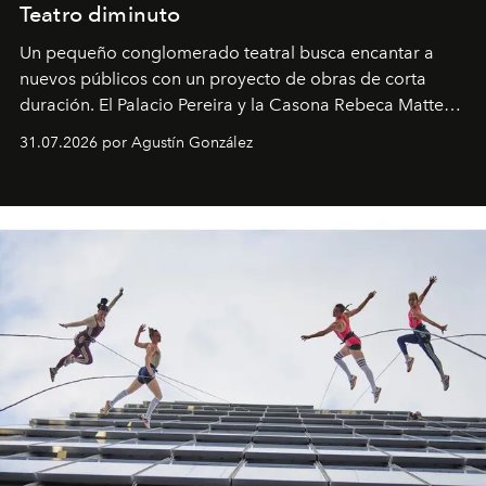
Teatro diminuto
Un pequeño conglomerado teatral busca encantar a
nuevos públicos con un proyecto de obras de corta
duración. El Palacio Pereira y la Casona Rebeca Matte
son algunos de los lugares que han albergado estas
31.07.2026 por Agustín González
miniobras. Sus puestas en escena son limpias; ponen el
foco en la historia y los personajes.