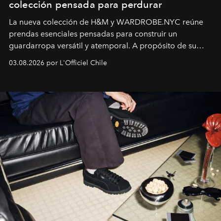
colección pensada para perdurar
La nueva colección de H&M y WARDROBE.NYC reúne
prendas esenciales pensadas para construir un
guardarropa versátil y atemporal. A propósito de su
lanzamiento, los fundadores de la firma neoyorquina y
03.08.2026 por L'Officiel Chile
la asesora creativa y jefa de diseño global de la marca
sueca compartieron su visión sobre el proceso creativo
y la filosofía detrás de la propuesta.